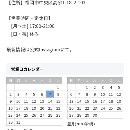
【住所】福岡市中央区高砂1-18-2-103
【営業時間・定休日】
[月〜土] 17:00-21:00
[日・祝] 休み
最新情報は
公式Instagram
にて。
営業日カレンダー
日
月
火
水
木
金
土
日
月
火
水
木
金
土
1
1
2
3
4
5
2
3
4
5
6
7
8
6
7
8
9
10
11
12
9
10
11
12
13
14
15
13
14
15
16
17
18
19
16
17
18
19
20
21
22
20
21
22
23
24
25
26
23
24
25
26
27
28
29
27
28
29
30
30
31
翌月(2026年9月)