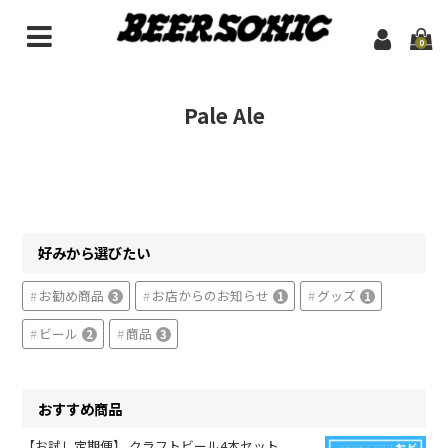
0
ホーム
Pale Ale
通販で買う
ビール
米国
好みから選びたい
英国
お勧め商品
お店からのお知らせ
グッズ
3
1
1
国産
ビール
商品
2
3
スウェーデン
ニュージーランド
おすすめ商品
グッズ
【お試し定期便】 クラフトビール4本セット